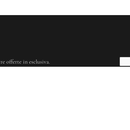
re offerte in esclusiva.