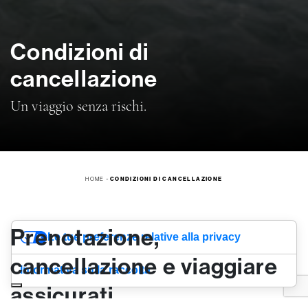
Condizioni di
cancellazione
Un viaggio senza rischi.
HOME
-
CONDIZIONI DI CANCELLAZIONE
Prenotazione,
Le tue preferenze relative alla privacy
cancellazione e viaggiare
Informativa sulla raccolta
assicurati