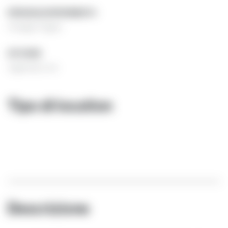
PERSONA DI RIFERIMENTO
Giuseppe Nugnes
SITO WEB
nugnes1920.com
Tipo di location
Descrizione