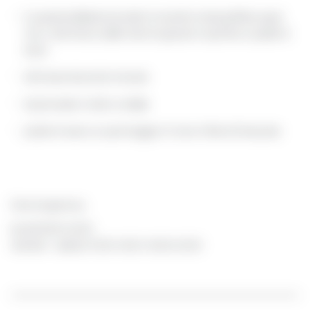
in questa bellissima location troverete moda griffata super
chic, multi marca dalle marche giovani e sportive a quelle di
lusso
250 brand da tutto il mondo
il personale è molto cordiale
potete trovare un parcheggio in Corso Vittorio Emanuele
Orari di apertura
lunedì 16.30-20.30
martedì – sabato 10.00-13.00 | 16.30-20.30