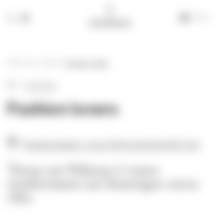
IT
+39 335 609 46 47
info@alchimia-collection.it
HOME
-
BLOG
-
FASHION
-
FASHION LOVERS
FASHION
Fashion lovers
Boutique Nugnes / corso Vittorio Emanuele 189 | Trani
Tutto un Palazzo è stato
trasformato un boutique extra
chic