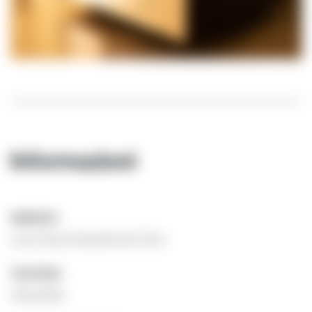
Informazioni
INDIRIZZO
corso Vittorio Emanuele 189 | Trani
TELEFONO
0883 588863