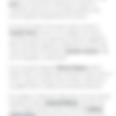
porto
, con le sue barche e pescherecci colorati. La
cattedrale e il porto sono una cartolina perfetta e sono
anche i luoghi più fotografati del centro storico.
Ancora pochi passi e Trani svela un altro suo tesoro: il
Castello Svevo
. L’interno non è visitabile, ma vi invito a
camminare sulle mura: il panorama è davvero suggestivo!
Dietro al Castello, suggerisco di addentrarvi nei vicoli, molto
quartiere ebraico
carini e ben tenuti, che portano al
e alle
sue tre sinagoghe, ne vale la pena.
Palazzo Nugnes
E poi, non potete tralasciare
, sede di
Nugnes 1920, icona della moda e del lusso. Entrate a darci un
occhio: i capi sono esposti come se fossero nelle teche di
una galleria d’arte e i soffitti sono interamente affrescati.
Per mangiare c’è l’imbarazzo della scelta, ma io raccomando
Castel Del Monte
di abbinare la visita al
,
a soli 30 km da
trattoria
Trani. E magari riuscite a trovare un tavolo alla
Antichi Sapori
, da sempre il numero uno, a soli 15 minuti