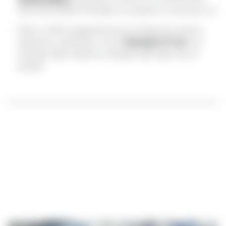
d’auto dal Castello. Prenotiamo con piacere un tavolo per voi.
Infine, un ultimo suggerimento per chi apprezza cultura e
I Dialoghi di Trani
spettacolo: a settembre ci sono
, una
rassegna di libri, di lettura e attualità di alto livello, da non
perdere.