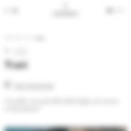
IT
+39 335 609 46 47
info@alchimia-collection.it
HOME
-
BLOG
-
CITTÀ
-
TRANI
CITTÀ
Trani
Trani / Porto di Trani
Una delle città più belle della Puglia, da visitare
assolutamente!