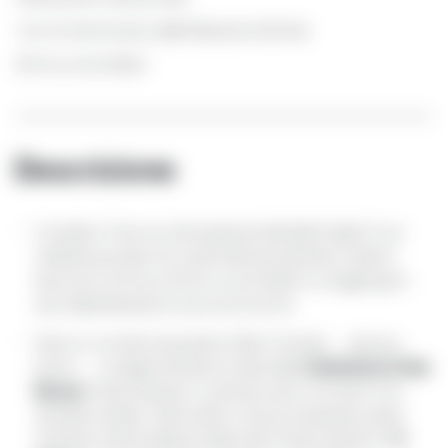
1 ora 15 minuti di auto dalla Masseria Alchimia
30 km a nord di Bari
Descrizione
Considero Trani uno dei luoghi più belli della Puglia. È una
cittadina portuale che vanta influenze bizantine, arabe e
barocche. Si trova a 30 km a nord di Bari e si raggiunge in
auto dalla Masseria in poco più di un’ora.
Dopo un cornetto da gustare al Bar Centrale . . . davvero
Cattedrale di San
buono . . . consiglio di iniziare la visita dalla
Nicola
. È bianchissima e costruita a picco sul mare. E se
decidete di salire i 258 scalini in cima al campanile, potete
il
ammirare tutta la bellezza della città. Proprio davanti c’è