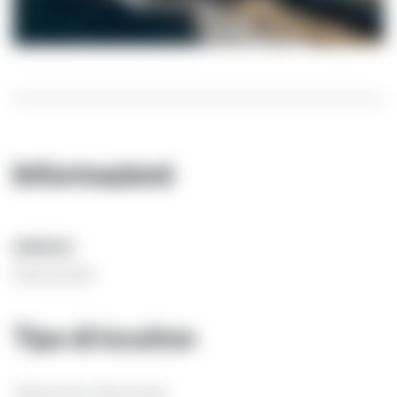
Informazioni
INDIRIZZO
Porto di Trani
Tipo di location
Affascinante città portuale